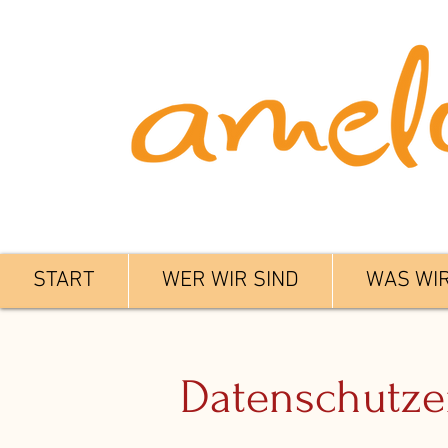
START
WER WIR SIND
WAS WI
Datenschutze