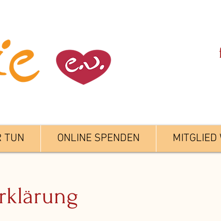
R TUN
ONLINE SPENDEN
MITGLIED
rklärung