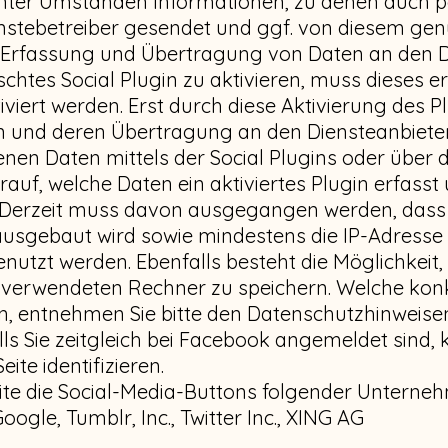
unter Umständen Informationen, zu denen auch
stebetreiber gesendet und ggf. von diesem genut
Erfassung und Übertragung von Daten an den Di
htes Social Plugin zu aktivieren, muss dieses er
viert werden. Erst durch diese Aktivierung des P
 und deren Übertragung an den Diensteanbieter
nen Daten mittels der Social Plugins oder über 
rauf, welche Daten ein aktiviertes Plugin erfasst
 Derzeit muss davon ausgegangen werden, dass 
 ausgebaut wird sowie mindestens die IP-Adress
nutzt werden. Ebenfalls besteht die Möglichkeit,
verwendeten Rechner zu speichern. Welche konkr
n, entnehmen Sie bitte den Datenschutzhinweisen
alls Sie zeitgleich bei Facebook angemeldet sind,
te identifizieren.
ite die Social-Media-Buttons folgender Unterne
ogle, Tumblr, Inc., Twitter Inc., XING AG